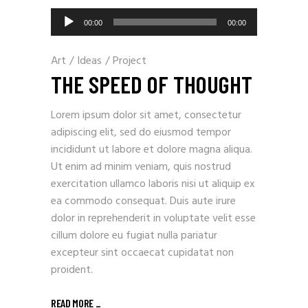
Lecteur
00:00
00:00
audio
Art
/
Ideas
/
Project
THE SPEED OF THOUGHT
Lorem ipsum dolor sit amet, consectetur
adipiscing elit, sed do eiusmod tempor
incididunt ut labore et dolore magna aliqua.
Ut enim ad minim veniam, quis nostrud
exercitation ullamco laboris nisi ut aliquip ex
ea commodo consequat. Duis aute irure
dolor in reprehenderit in voluptate velit esse
cillum dolore eu fugiat nulla pariatur
excepteur sint occaecat cupidatat non
proident.
READ MORE _