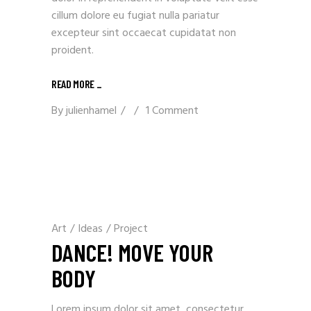
cillum dolore eu fugiat nulla pariatur
excepteur sint occaecat cupidatat non
proident.
READ MORE _
By
julienhamel
1 Comment
Art
/
Ideas
/
Project
DANCE! MOVE YOUR
BODY
Lorem ipsum dolor sit amet, consectetur