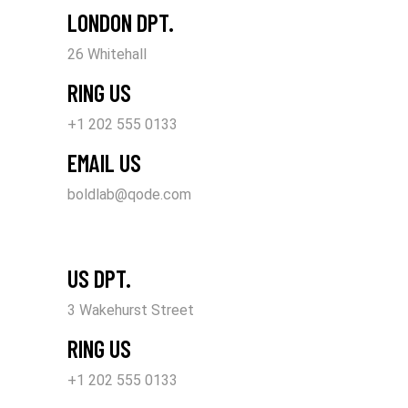
LONDON DPT.
26 Whitehall
RING US
+1 202 555 0133
EMAIL US
boldlab@qode.com
US DPT.
3 Wakehurst Street
RING US
+1 202 555 0133