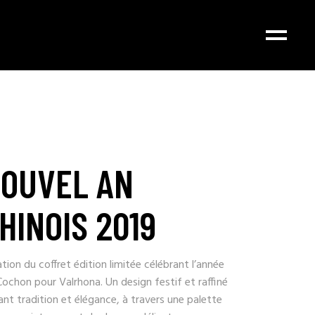
OUVEL AN
HINOIS 2019
tion du coffret édition limitée célébrant l’année
ochon pour Valrhona. Un design festif et raffiné
nt tradition et élégance, à travers une palette