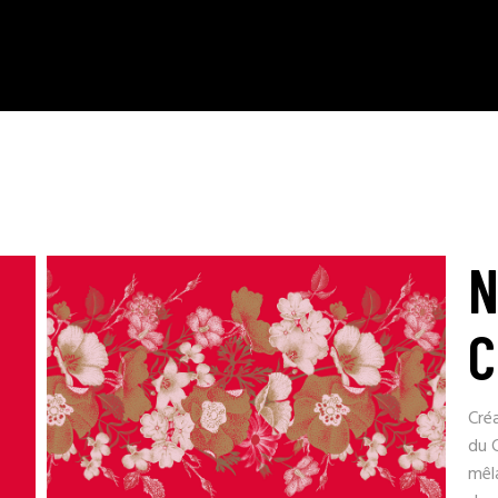
N
C
Créa
du C
mêla