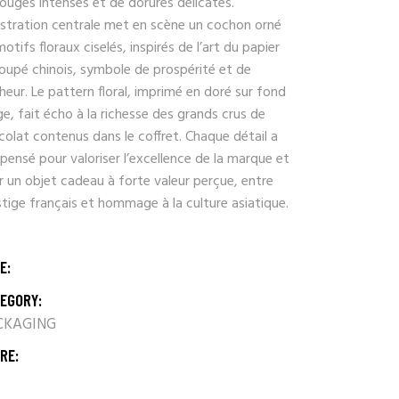
ouges intenses et de dorures délicates.
lustration centrale met en scène un cochon orné
otifs floraux ciselés, inspirés de l’art du papier
oupé chinois, symbole de prospérité et de
eur. Le pattern floral, imprimé en doré sur fond
e, fait écho à la richesse des grands crus de
olat contenus dans le coffret. Chaque détail a
pensé pour valoriser l’excellence de la marque et
ir un objet cadeau à forte valeur perçue, entre
tige français et hommage à la culture asiatique.
E:
EGORY:
CKAGING
RE: