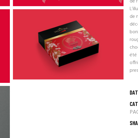
de r
L’il
de m
déc
bonh
roug
choc
été 
offr
pres
DAT
CAT
PA
SHA