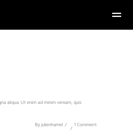
gna aliqua. Ut enim ad minim veniam, quis
By
julienhamel
1 Comment