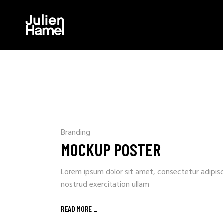
Branding
MOCKUP POSTER
Lorem ipsum dolor sit amet, consectetur adipisc
nostrud exercitation ullam
READ MORE _