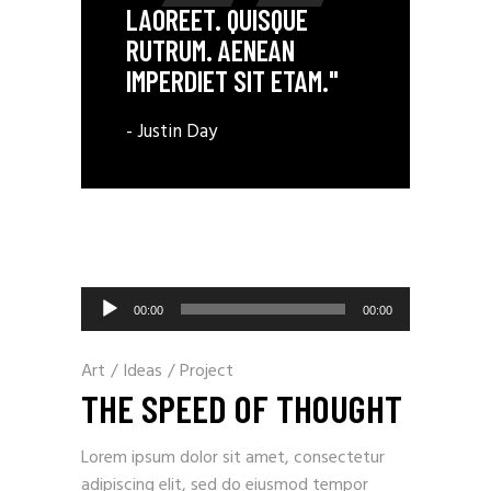
LAOREET. QUISQUE
RUTRUM. AENEAN
IMPERDIET SIT ETAM."
- Justin Day
Lecteur
00:00
00:00
audio
Art
/
Ideas
/
Project
THE SPEED OF THOUGHT
Lorem ipsum dolor sit amet, consectetur
adipiscing elit, sed do eiusmod tempor