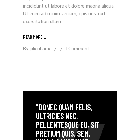
incididunt ut labore et dolore magna aliqua.
Ut enim ad minim veniam, quis nostrud
exercitation ullam
READ MORE _
By
julienhamel
1 Comment
"DONEC QUAM FELIS,
ULTRICIES NEC,
PELLENTESQUE EU, SIT
PRETIUM QUIS, SEM.