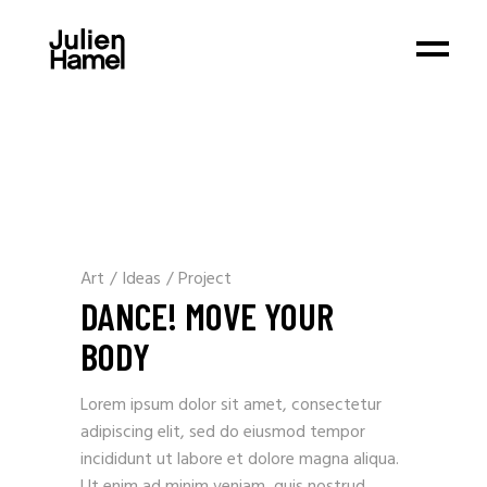
Art
/
Ideas
/
Project
DANCE! MOVE YOUR
BODY
Lorem ipsum dolor sit amet, consectetur
adipiscing elit, sed do eiusmod tempor
incididunt ut labore et dolore magna aliqua.