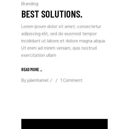
Branding
BEST SOLUTIONS.
Lorem ipsum dolor sit amet, consectetur
adipiscing elit, sed do eiusmod tempor
incididunt ut labore et dolore magna aliqua.
Ut enim ad minim veniam, quis nostrud
exercitation ullam
READ MORE _
By
julienhamel
1 Comment