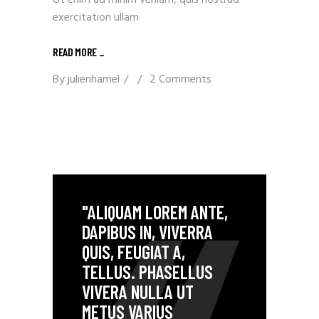
Ut enim ad minim veniam, quis nostrud
exercitation ullam
READ MORE _
By
julienhamel
2 Comments
"ALIQUAM LOREM ANTE,
DAPIBUS IN, VIVERRA
QUIS, FEUGIAT A,
TELLUS. PHASELLUS
VIVERA NULLA UT
METUS VARIUS