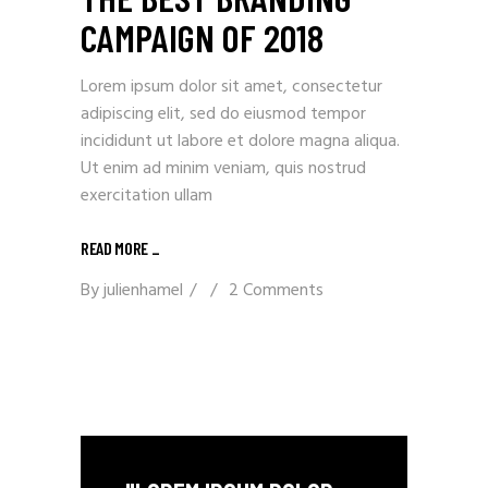
CAMPAIGN OF 2018
Lorem ipsum dolor sit amet, consectetur
adipiscing elit, sed do eiusmod tempor
incididunt ut labore et dolore magna aliqua.
Ut enim ad minim veniam, quis nostrud
exercitation ullam
READ MORE _
By
julienhamel
2 Comments