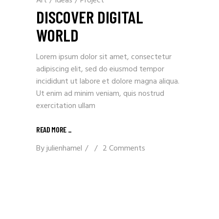
Art
/
Ideas
/
Project
DISCOVER DIGITAL
WORLD
Lorem ipsum dolor sit amet, consectetur
adipiscing elit, sed do eiusmod tempor
incididunt ut labore et dolore magna aliqua.
Ut enim ad minim veniam, quis nostrud
exercitation ullam
READ MORE _
By
julienhamel
2 Comments