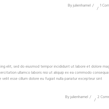
By
julienhamel
1 Co
ing elit, sed do eiusmod tempor incididunt ut labore et dolore ma
xercitation ullamco laboris nisi ut aliquip ex ea commodo consequa
e velit esse cillum dolore eu fugiat nulla pariatur excepteur sint
By
julienhamel
2 Com