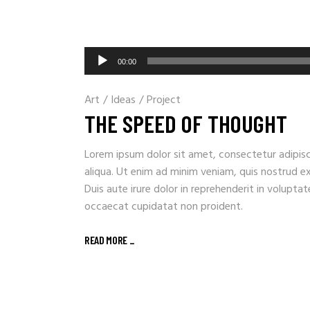
Lecteur
00:00
audio
Art
/
Ideas
/
Project
THE SPEED OF THOUGHT
Lorem ipsum dolor sit amet, consectetur adipisc
aliqua. Ut enim ad minim veniam, quis nostrud e
Duis aute irure dolor in reprehenderit in voluptat
occaecat cupidatat non proident.
READ MORE _