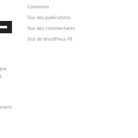
Connexion
Flux des publications
isez
Flux des commentaires
Site de WordPress-FR
ches
t/bas
r
menter
gna
t.
inuer
ume.
mment