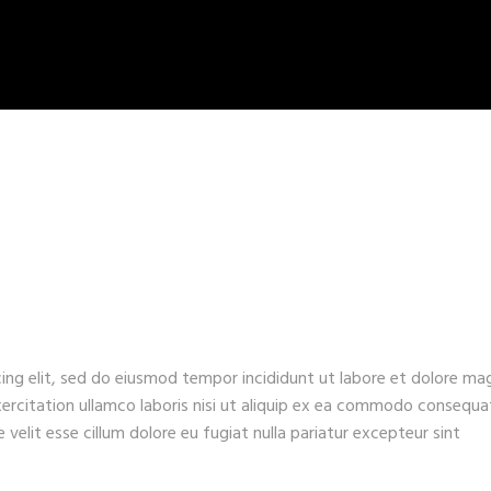
ing elit, sed do eiusmod tempor incididunt ut labore et dolore ma
xercitation ullamco laboris nisi ut aliquip ex ea commodo consequa
e velit esse cillum dolore eu fugiat nulla pariatur excepteur sint