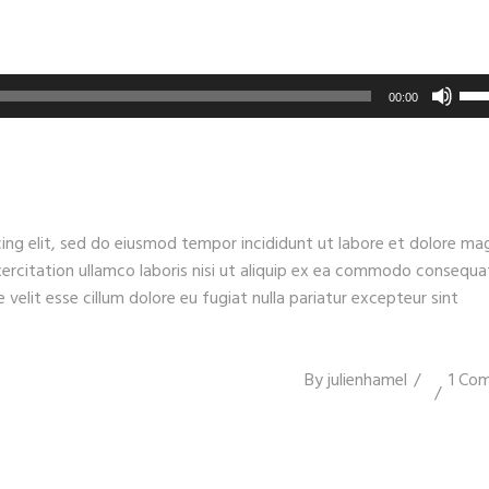
Util
00:00
les
flè
hau
pou
aug
ing elit, sed do eiusmod tempor incididunt ut labore et dolore ma
ou
xercitation ullamco laboris nisi ut aliquip ex ea commodo consequa
dim
e velit esse cillum dolore eu fugiat nulla pariatur excepteur sint
le
vol
By
julienhamel
1 Co