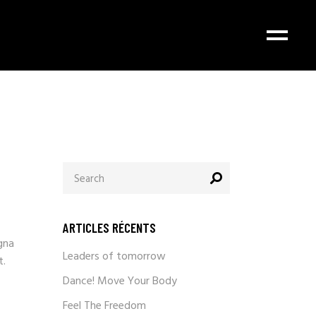
ARTICLES RÉCENTS
gna
Leaders of tomorrow
t.
Dance! Move Your Body
Feel The Freedom