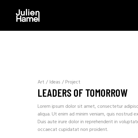
Art
/
Ideas
/
Project
LEADERS OF TOMORROW
Lorem ipsum dolor sit amet, consectetur adipisc
aliqua. Ut enim ad minim veniam, quis nostrud e
Duis aute irure dolor in reprehenderit in voluptat
occaecat cupidatat non proident.