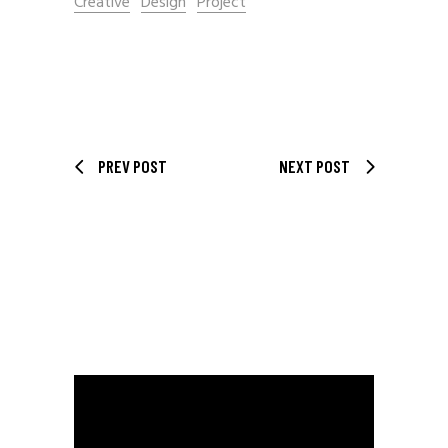
Creative
Design
Project
PREV POST
NEXT POST
LEADERS OF TOMORROW
DANCE! MOVE YOUR BODY