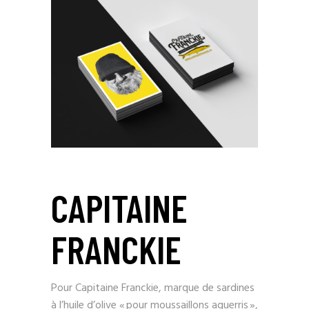
CAPITAINE
FRANCKIE
Pour Capitaine Franckie, marque de sardines
à l’huile d’olive « pour moussaillons aguerris »,