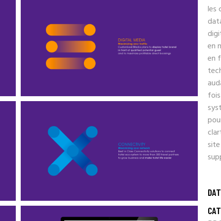
les 
data
digi
en m
en f
tech
aud
fois
sys
pour
clar
site
sup
DAT
CAT