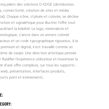
cinq piliers des solutions D-EDGE (distribution,
, connectivité, création de sites et média
tal). Chaque icône, stylisée et colorée, se décline
otion et signalétique pour illustrer l’offre tout
acilitant la lisibilité. Le logo, minimaliste et
nologique, s’ancre dans un univers coloriel
acieux et un code typographique rigoureux, à la
 premium et digital, il est travaillé comme un
tème de swipe. Une direction artistique pensée
 fluidifier l’expérience utilisateur et maximiser la
té d’une offre complexe, sur tous les supports :
 web, présentation, interfaces produits,
ports print et événements.
E:
EGORY: