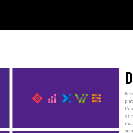
D
Refo
pla
L’ob
et i
modu
sur