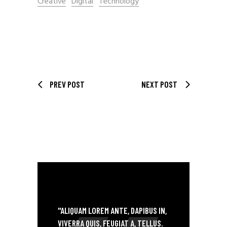
Creative
Digital
Technology
PREV POST
NEXT POST
DANCE! MOVE YOUR BODY
"ALIQUAM LOREM ANTE, DAPIBUS IN,
VIVERRA QUIS, FEUGIAT A, TELLUS.