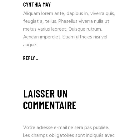
CYNTHIA MAY
Aliquam lorem ante, dapibus in, viverra quis,
feugiat a, tellus. Phasellus viverra nulla ut
metus varius laoreet. Quisque rutrum.
Aenean imperdiet. Etiam ultricies nisi vel
augue.
REPLY
LAISSER UN
COMMENTAIRE
Votre adresse e-mail ne sera pas publiée.
Les champs obligatoires sont indiqués avec