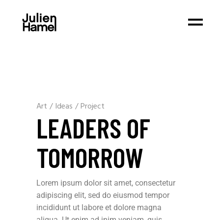
Art
/
Ideas
/
Project
LEADERS OF
TOMORROW
Lorem ipsum dolor sit amet, consectetur
adipiscing elit, sed do eiusmod tempor
incididunt ut labore et dolore magna
aliqua. Ut enim ad inim veniam, quis